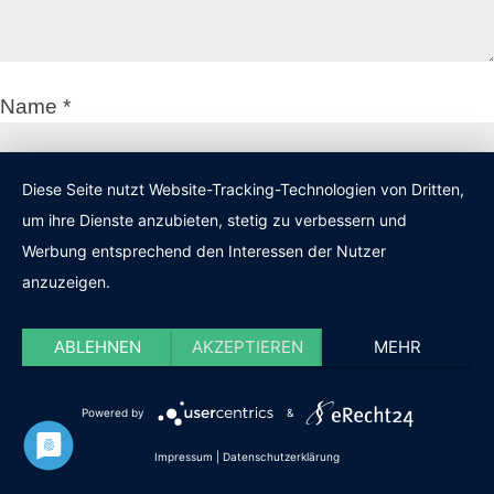
Name
*
Diese Seite nutzt Website-Tracking-Technologien von Dritten,
E-Mail-Adresse
*
um ihre Dienste anzubieten, stetig zu verbessern und
Werbung entsprechend den Interessen der Nutzer
anzuzeigen.
Website
ABLEHNEN
AKZEPTIEREN
MEHR
Name, E-Mail-Adresse und Website in diesem
Powered by
&
Browser für meinen nächsten Kommentar
Impressum
|
Datenschutzerklärung
speichern.