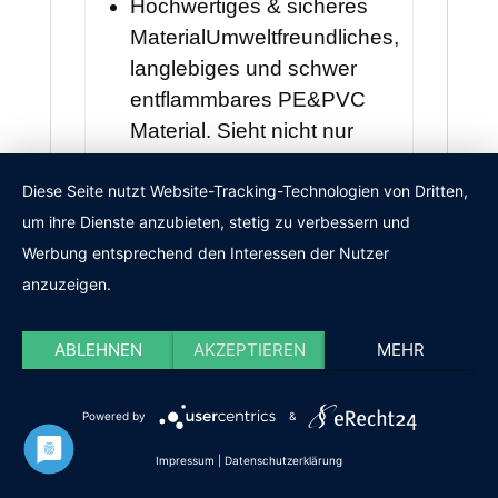
Hochwertiges & sicheres
MaterialUmweltfreundliches,
langlebiges und schwer
entflammbares PE&PVC
Material. Sieht nicht nur
tuschend echt und voll aus,
sondern ist auch
Diese Seite nutzt Website-Tracking-Technologien von Dritten,
widerstandsfhiger und leicht
um ihre Dienste anzubieten, stetig zu verbessern und
zu verstauen.
Werbung entsprechend den Interessen der Nutzer
anzuzeigen.
Preis nicht verfügbar
Preis inkl. MwSt.,
Zum Angebot ➤
ABLEHNEN
AKZEPTIEREN
MEHR
zzgl. Versandkosten
Nr. 9
Powered by
&
Impressum
|
Datenschutzerklärung